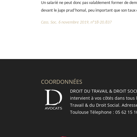
Un salarié ne peut donc pas valablement former de deman
devant le juge prud’homal, peu important que son taux d
Cass. Soc. 6 novembre 2019, n°18-20.837
COORDONNÉES
DROIT DU TRAVAIL & DROIT SOCI
intervient à vos côtés dans tous
Travail & du Droit Social. Adress
Toulouse Télephone : 05 62 15 1