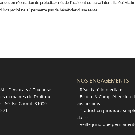
des en réparation de préjudices nés de l’accident du travail dont il a été victi
’incapacité ne lui permette pas de bénéficier d’une rente.
NOS ENGAGEMENTS
AL LD Avocats à Toulouse
– Réactivité immédiate
 les domaines du Droit du
– Ecoute & Compréhension 
e : 60, Bd Carnot. 31000
vos besoins
0 71
– Traduction juridique simpl
claire
– Veille juridique permanent