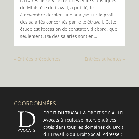
La Dares, le service d’études et de statistiques
du Ministère du travail, a publié, le
4 novembre dernier, une analyse sur le profil
des salariés concernés par le télétravail. Cette
étude est l’occasion de constater, d'abord, que
seulement 3 % des salariés sont en...
« Entrées précédentes
Entrées suivantes »
COORDONNÉES
DROIT DU TRAVAIL & DROIT SOCIAL LD
Avocats à Toulouse intervient à vos
côtés dans tous les domaines du Droit
du Travail & du Droit Social. Adresse :